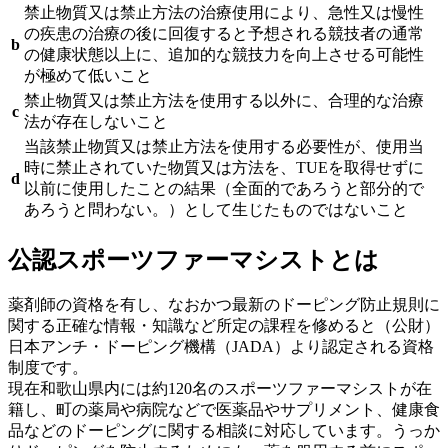
禁止物質又は禁止方法の治療使用により、急性又は慢性
の疾患の治療の後に回復すると予想される競技者の通常
b
の健康状態以上に、追加的な競技力を向上させる可能性
が極めて低いこと
禁止物質又は禁止方法を使用する以外に、合理的な治療
c
法が存在しないこと
当該禁止物質又は禁止方法を使用する必要性が、使用当
時に禁止されていた物質又は方法を、TUEを取得せずに
d
以前に使用したことの結果（全面的であろうと部分的で
あろうと問わない。）として生じたものではないこと
公認スポーツファーマシストとは
薬剤師の資格を有し、なおかつ最新のドーピング防止規則に
関する正確な情報・知識など所定の課程を修めると（公財）
日本アンチ・ドーピング機構（JADA）より認定される資格
制度です。
現在和歌山県内には約120名のスポーツファーマシストが在
籍し、町の薬局や病院などで医薬品やサプリメント、健康食
品などのドーピングに関する相談に対応しています。うっか